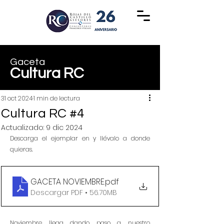
Gaceta
Cultura RC
31 oct 2024
1 min de lectura
Cultura RC #4
Actualizado:
9 dic 2024
Descarga el ejemplar en y llévalo a donde 
quieras. 
GACETA NOVIEMBRE
.pdf
Descargar PDF • 56.70MB
Noviembre llega dando paso a nuestro 