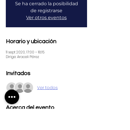
Se ha cerrado la posibilidad
de registrarse
Ver otros eventos
Horario y ubicación
11 sept 2020, 17:00 – 18:15
Dirige: Araceli Pérez
Invitados
Ver todos
Acerca del evento
Tema: RC Formación Continua 
"Etiqueta en los correos electrónicos 