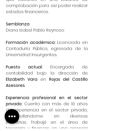
comprobación para así poder realizar 
estados financieros.
Semblanza
Diana Isabel Pablo Reynoso
Formación académica: 
Licenciada en 
Contaduría Pública, egresada de la 
Universidad Insurgentes.
Puesto actual: 
Encargada de 
contabilidad bajo la dirección de 
Elizabeth Vara
 en 
Rojas del Castillo 
Asesores
.
Experiencia profesional en el sector 
privado: 
Cuento con más de 10 años 
de experiencia en el sector privado, 
desarrollándome en diversas 
industrias. Trabajé en el área de 
tesorería y finanzas en una agencia 