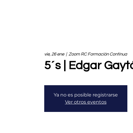
vie, 26 ene
  |  
Zoom RC Formación Continua
5´s | Edgar Gayt
Ya no es posible registrarse
Ver otros eventos