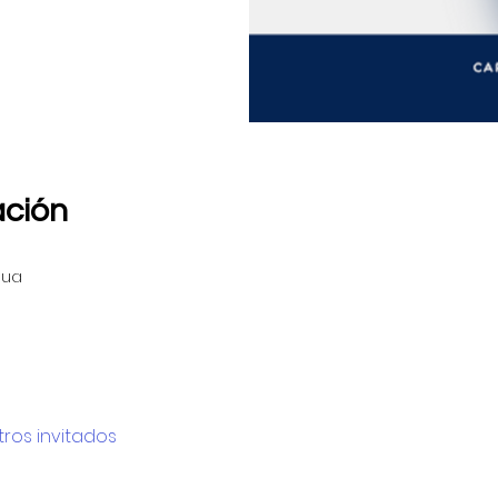
ación
nua
tros invitados