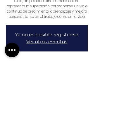
cielo, sin peldaños finales. Esa escalera
representa la superación permanente: un viaje
continuo de crecimiento, aprendizaje y mejora
personal, tanto en el trabajo como en la vida.
Ya no es posible registrarse
Ver otros eventos
Horario y ubicación
16 jul 2024, 10:00 – 10:30
Zoom RC Formación Continua
Invitados
+2 otros invitados